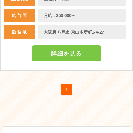
給 与 面
月給：250,000～
勤 務 地
大阪府 八尾市 東山本新町1-4-27
詳細を見る
1