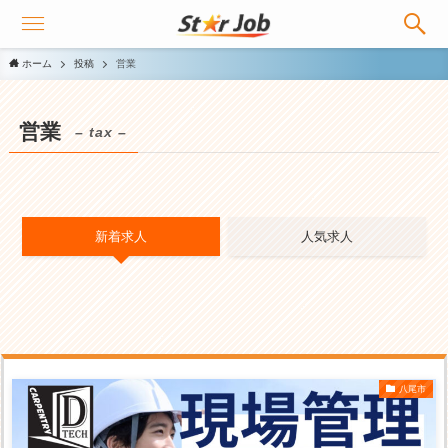
ホーム
投稿
営業
営業
– tax –
新着求人
人気求人
八尾市