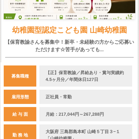
幼稚園型認定こども園 山崎幼稚園
【保育教諭さんを募集中！新卒・未経験の方からご応募い
ただけます☆苦手があっても...
【正】保育教諭／昇給あり・賞与実績約
募集職種
4.5ヶ月分／年間休日127日
雇用形態
正社員・常勤
給 与 面
月給：217,044円～267,288円
大阪府 三島郡島本町 山崎５丁目３−１
勤 務 地
「山崎幼稚園」