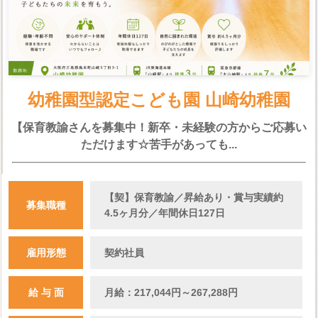
幼稚園型認定こども園 山崎幼稚園
【保育教諭さんを募集中！新卒・未経験の方からご応募い
ただけます☆苦手があっても...
【契】保育教諭／昇給あり・賞与実績約
募集職種
4.5ヶ月分／年間休日127日
雇用形態
契約社員
給 与 面
月給：217,044円～267,288円