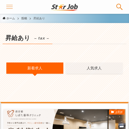
ホーム
投稿
昇給あり
昇給あり
– tax –
新着求人
人気求人
上京区