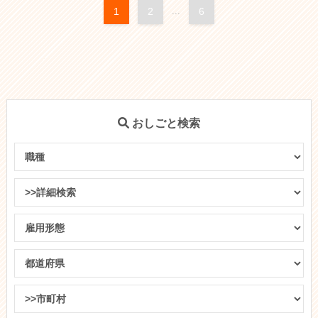
1
2
...
6