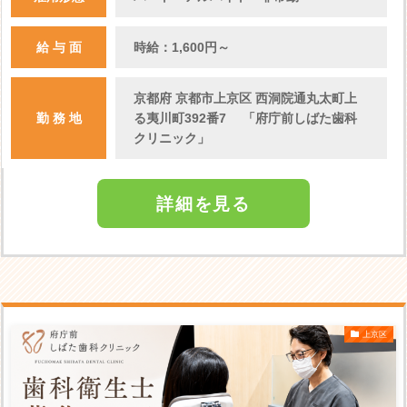
給 与 面
時給：1,600円～
京都府 京都市上京区 西洞院通丸太町上
勤 務 地
る夷川町392番7 「府庁前しばた歯科
クリニック」
詳細を見る
上京区