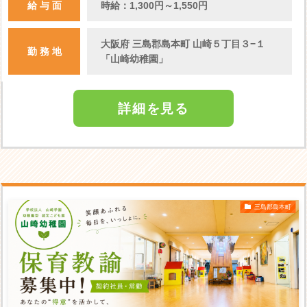
給 与 面
時給：1,300円～1,550円
大阪府 三島郡島本町 山崎５丁目３−１
勤 務 地
「山崎幼稚園」
詳細を見る
三島郡島本町