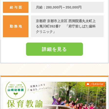
給 与 面
月給：280,000円～350,000円
京都府 京都市上京区 西洞院通丸太町上
勤 務 地
る夷川町392番7 「府庁前しばた歯科
クリニック」
詳細を見る
三島郡島本町